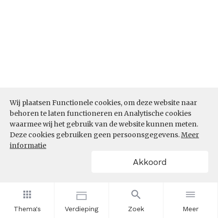
Wij plaatsen Functionele cookies, om deze website naar
behoren te laten functioneren en Analytische cookies
waarmee wij het gebruik van de website kunnen meten.
Deze cookies gebruiken geen persoonsgegevens.
Meer
Bron:
CBS microdata (EBB)
(05-03-2026)
informatie
Werkenden deelname leven lang
Akkoord
leren (%)
In hoeverre nemen werkenden binnen de sector
Industrie deel aan leven lang leren? Is het aandeel
Thema's
Verdieping
Zoek
Meer