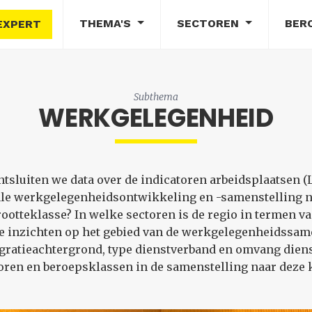
THEMA'S
SECTOREN
BER
EXPERT
Subthema
WERKGELEGENHEID
sluiten we data over de indicatoren arbeidsplaatsen (L
tale werkgelegenheidsontwikkeling en -samenstelling na
otteklasse? In welke sectoren is de regio in termen v
e inzichten op het gebied van de werkgelegenheidssa
migratieachtergrond, type dienstverband en omvang dien
oren en beroepsklassen in de samenstelling naar dez