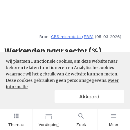
Bron:
CBS microdata (EBB)
(05-03-2026)
Werkenden naar sector (%)
Wij plaatsen Functionele cookies, om deze website naar
Wat is de sectorale samenstelling van het aantal
behoren te laten functioneren en Analytische cookies
werkenden in de beroepsklasse Dienstverlenende
waarmee wij het gebruik van de website kunnen meten.
beroepen? In welke sectoren zijn de meeste
Deze cookies gebruiken geen persoonsgegevens.
Meer
werkenden in de beroepsklasse Dienstverlenende
informatie
beroepen actief?
Akkoord
Filters
Thema's
Verdieping
Zoek
Meer