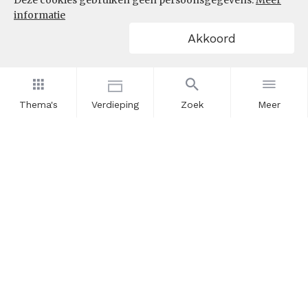
Deze cookies gebruiken geen persoonsgegevens.
Meer
informatie
Akkoord
Thema's
Verdieping
Zoek
Meer
Nieuwsbrief
Schrijf u in voor onze nieuwsupdates en blijf op de hoogte.