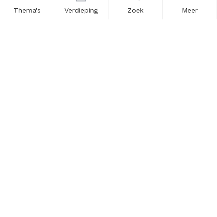
Thema's
Verdieping
Zoek
Meer
Nieuwsbrief
Schrijf u in voor onze nieuwsupdates en blijf op de hoogte.
Vul hier uw e-mailadres in.
Schrijf u in