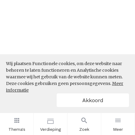
Wij plaatsen Functionele cookies, om deze website naar
behoren te laten functioneren en Analytische cookies
waarmee wij het gebruik van de website kunnen meten.
Deze cookies gebruiken geen persoonsgegevens.
Meer
informatie
Akkoord
Bron:
CBS microdata (EBB)
(05-03-2026)
Werkenden deelname leven lang
Thema's
Verdieping
Zoek
Meer