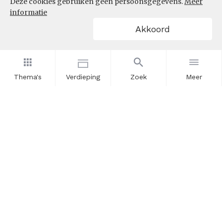
Deze cookies gebruiken geen persoonsgegevens.
Meer
informatie
Akkoord
Thema's
Verdieping
Zoek
Meer
Nieuwsbrief
Schrijf u in voor onze nieuwsupdates en blijf op de hoogte.