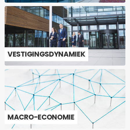
VES­TI­GINGS­DY­NA­MIEK
MACRO-​ECONOMIE