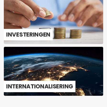
IN­VES­TE­RIN­GEN
IN­TER­NA­TI­O­NA­LI­SE­RING