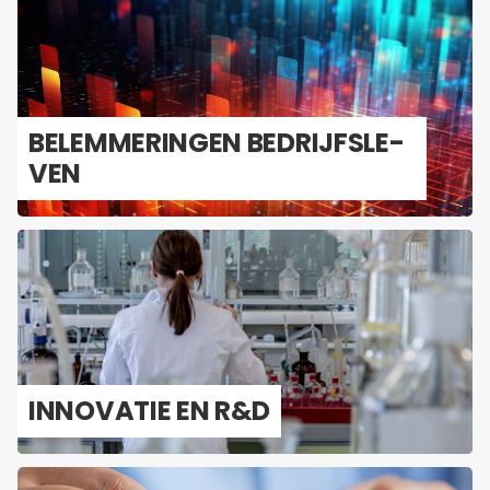
BE­LEM­ME­RIN­GEN BE­DRIJFS­LE­
VEN
IN­NO­VA­TIE EN R&D