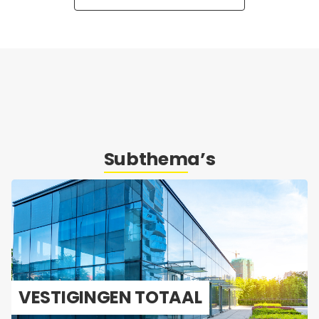
Subthema’s
VES­TI­GIN­GEN TO­TAAL