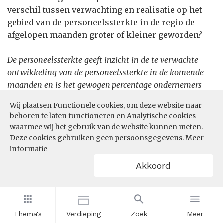
verschil tussen verwachting en realisatie op het
gebied van de personeelssterkte in de regio de
afgelopen maanden groter of kleiner geworden?
De personeelssterkte geeft inzicht in de te verwachte
ontwikkeling van de personeelssterkte in de komende
maanden en is het gewogen percentage ondernemers
met een verwachte toename van de personeelssterkte
Wij plaatsen Functionele cookies, om deze website naar
minus het gewogen percentage ondernemers met een
behoren te laten functioneren en Analytische cookies
verwachte afname. Naast een doorkijk naar de
waarmee wij het gebruik van de website kunnen meten.
verwachtingen voor de komende drie maanden wordt
Deze cookies gebruiken geen persoonsgegevens.
Meer
aan werkgevers ook gevraagd naar de gerealiseerde
informatie
ontwikkeling in de afgelopen drie maanden.
Akkoord
Let op: de waarden van een arbeidsmarktregio zijn
geschat op basis van provinciewaarden.
Thema's
Verdieping
Zoek
Meer