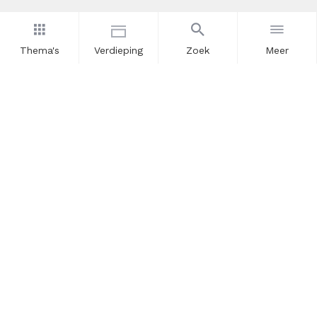
Thema's
Verdieping
Zoek
Meer
Nieuwsbrief
Schrijf u in voor onze nieuwsupdates en blijf op de hoogte.
Vul hier uw e-mailadres in.