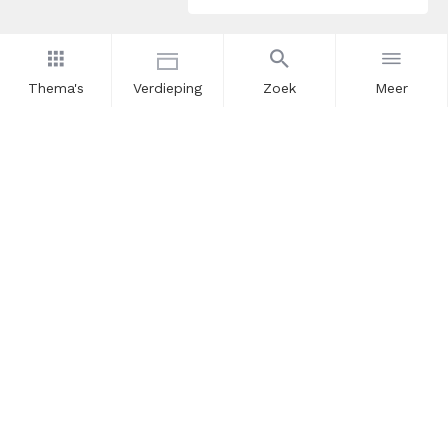
Thema's
Verdieping
Zoek
Meer
Nieuwsbrief
Schrijf u in voor onze nieuwsupdates en blijf op de hoogte.
Vul hier uw e-mailadres in.