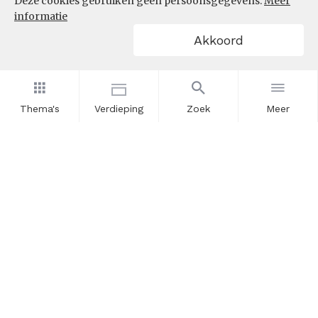
Deze cookies gebruiken geen persoonsgegevens.
Meer
informatie
Akkoord
Thema's
Verdieping
Zoek
Meer
Nieuwsbrief
Schrijf u in voor onze nieuwsupdates en blijf op de hoogte.