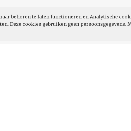
naar behoren te laten functioneren en Analytische cook
POWERED BY
eten. Deze cookies gebruiken geen persoonsgegevens.
M
Vul hier uw e-mailadres in.
 de hoogte.