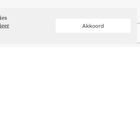
ies
eer
Akkoord
Schrijf u in