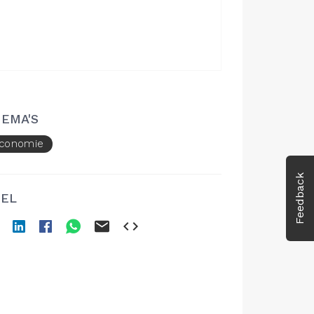
EMA'S
conomie
Feedback
EL