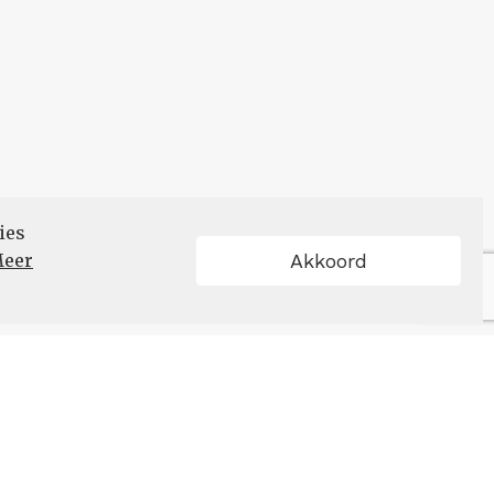
ies
eer
Akkoord