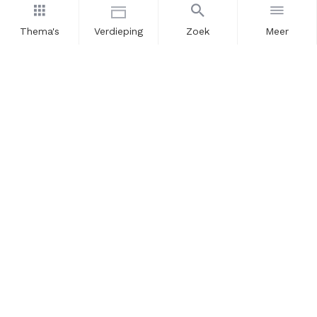
Dataportaal
Thema's
Verdieping
Zoek
Meer
OVER ONS
InZicht
Contact
VOLG ONS
LinkedIn
RSS
POWERED BY