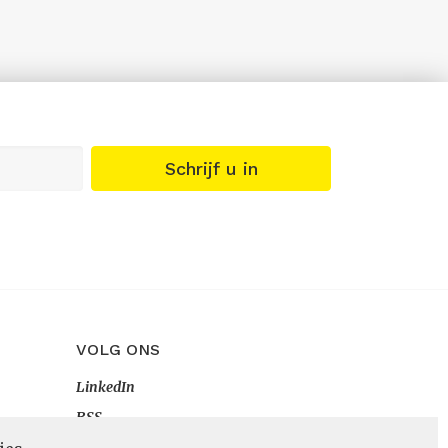
Schrijf u in
VOLG ONS
LinkedIn
RSS