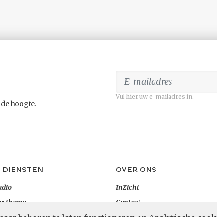
Vul hier uw e-mailadres in.
 de hoogte.
 DIENSTEN
OVER ONS
udio
InZicht
er thema
Contact
rtaal