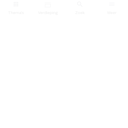
Dataportaal
Thema's
Verdieping
Zoek
Meer
OVER ONS
InZicht
Contact
VOLG ONS
LinkedIn
RSS
POWERED BY