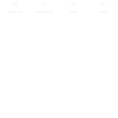
Dataportaal
Thema's
Verdieping
Zoek
Meer
OVER ONS
InZicht
Contact
VOLG ONS
LinkedIn
RSS
POWERED BY